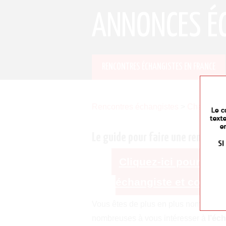
ANNONCES É
RENCONTRES ÉCHANGISTES EN FRANCE
Rencontres échangistes
>
Champagn
Le guide pour faire une rencontr
Cliquez-ici pour vous
échangiste et consul
Vous êtes de plus en plus nombreux 
nombreuses à vous intéresser à
l’éc