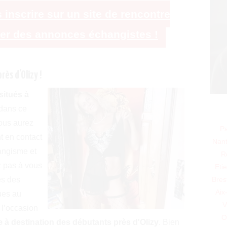
 inscrire sur un site de rencontre
ter des annonces échangistes !
ès d'Olizy !
 situés à
dans ce
vous aurez
Pa
nt en contact
Nan
angisme et
R
ez pas à vous
Eti
Bres
es des
Aix
ues au
V
 l’occasion
O
 à destination des débutants près d'Olizy
. Bien