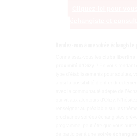
Cliquez-ici pour vous
échangiste et consul
Rendez-vous à une soirée échangiste pr
Connaissez-vous les
clubs libertins
proximité d'Olizy
? En vous rendant 
type d’établissements pour adultes, 
ainsi la possibilité d’entrer directeme
avec la communauté adepte de l’éch
qui vit aux alentours d'Olizy. N’hésit
renseigner au préalable sur les thèm
prochaines soirées échangistes prév
programme, peut-être que vous aurez
de participer à une
soirée échangiste