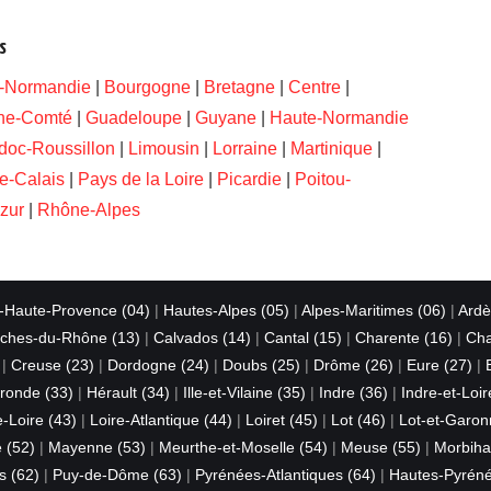
s
-Normandie
|
Bourgogne
|
Bretagne
|
Centre
|
he-Comté
|
Guadeloupe
|
Guyane
|
Haute-Normandie
doc-Roussillon
|
Limousin
|
Lorraine
|
Martinique
|
e-Calais
|
Pays de la Loire
|
Picardie
|
Poitou-
zur
|
Rhône-Alpes
-Haute-Provence (04)
|
Hautes-Alpes (05)
|
Alpes-Maritimes (06)
|
Ardè
ches-du-Rhône (13)
|
Calvados (14)
|
Cantal (15)
|
Charente (16)
|
Cha
|
Creuse (23)
|
Dordogne (24)
|
Doubs (25)
|
Drôme (26)
|
Eure (27)
|
ronde (33)
|
Hérault (34)
|
Ille-et-Vilaine (35)
|
Indre (36)
|
Indre-et-Loir
-Loire (43)
|
Loire-Atlantique (44)
|
Loiret (45)
|
Lot (46)
|
Lot-et-Garon
 (52)
|
Mayenne (53)
|
Meurthe-et-Moselle (54)
|
Meuse (55)
|
Morbiha
s (62)
|
Puy-de-Dôme (63)
|
Pyrénées-Atlantiques (64)
|
Hautes-Pyréné