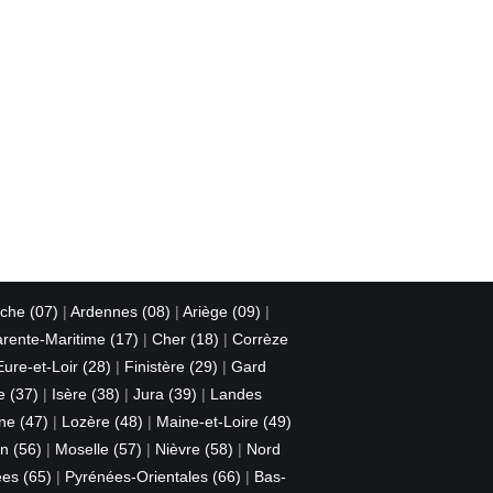
che (07)
|
Ardennes (08)
|
Ariège (09)
|
rente-Maritime (17)
|
Cher (18)
|
Corrèze
Eure-et-Loir (28)
|
Finistère (29)
|
Gard
e (37)
|
Isère (38)
|
Jura (39)
|
Landes
ne (47)
|
Lozère (48)
|
Maine-et-Loire (49)
n (56)
|
Moselle (57)
|
Nièvre (58)
|
Nord
es (65)
|
Pyrénées-Orientales (66)
|
Bas-