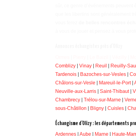
sûr, ce genre d’événements peuvent êt
que les libertins sont généralement tr
vous ferez
de belles rencontres éch
à vous de jouer et pensez à vous prot
Annonces échangistes près d'Olizy
Ormes
|
Pierry
|
Le Baizil
|
Vézilly
|
Mo
Comblizy
|
Vinay
|
Reuil
|
Reuilly-Sau
Tardenois
|
Bazoches-sur-Vesles
|
Co
Châlons-sur-Vesle
|
Mareuil-le-Port
|
Neuville-aux-Larris
|
Saint-Thibaut
|
V
Chambrecy
|
Trélou-sur-Marne
|
Verne
sous-Châtillon
|
Bligny
|
Cuisles
|
Ch
Échangisme d'Olizy : les départements pr
Ardennes
|
Aube
|
Marne
|
Haute-Mar