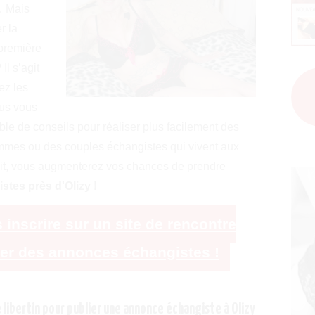
… Mais
r la
 première
 Il s’agit
ez les
ous vous
e de conseils pour réaliser plus facilement des
mes ou des couples échangistes qui vivent aux
suit, vous augmenterez vos chances de prendre
stes près d'Olizy
!
 inscrire sur un site de rencontre
ter des annonces échangistes !
e libertin pour publier une annonce échangiste à Olizy