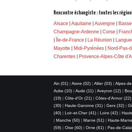
Rencontre échangiste : toutes les région
Alsace
|
Aquitaine
|
Auvergne
|
Basse
Champagne-Ardenne
|
Corse
|
Franc
|
Île-de-France
|
La Réunion
|
Langue
Mayotte
|
Midi-Pyrénées
|
Nord-Pas-d
Charentes
|
Provence-Alpes-Côte d'A
Ain (01)
|
Aisne (02)
|
Allier (03)
|
Alpes-de
Aube (10)
|
Aude (11)
|
Aveyron (12)
|
Bou
(19)
|
Côte-d’Or (21)
|
Côtes-d’Armor (22)
(30)
|
Haute-Garonne (31)
|
Gers (32)
|
Gi
(40)
|
Loir-et-Cher (41)
|
Loire (42)
|
Haute
|
Manche (50)
|
Marne (51)
|
Haute-Marne
(59)
|
Oise (60)
|
Orne (61)
|
Pas-de-Calai