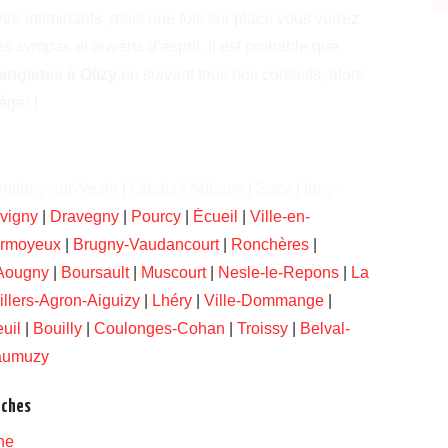
Bi
re intimidants, mais une fois sur place vous verrez
ès sympas et ouverts d’esprit. Il est probable que
angistes à Olizy
en suivant tous nos conseils, alors
éger !
ntigny-sur-Vesle
|
Orbais-l'Abbaye
|
Sacy
|
Igny-
vigny
|
Dravegny
|
Pourcy
|
Écueil
|
Ville-en-
rmoyeux
|
Brugny-Vaudancourt
|
Ronchères
|
Aougny
|
Boursault
|
Muscourt
|
Nesle-le-Repons
|
La
illers-Agron-Aiguizy
|
Lhéry
|
Ville-Dommange
|
uil
|
Bouilly
|
Coulonges-Cohan
|
Troissy
|
Belval-
aumuzy
oches
ne