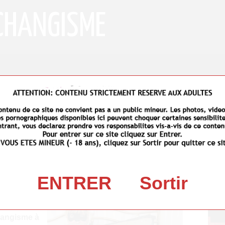
CHANGISME
e-Ardenne
>
Marne
> Olizy
Décou
e échangiste à Olizy (51700)
 inscrire sur un site de rencontre
ENTRER
Sortir
ter des annonces échangistes !
et
hangisme à