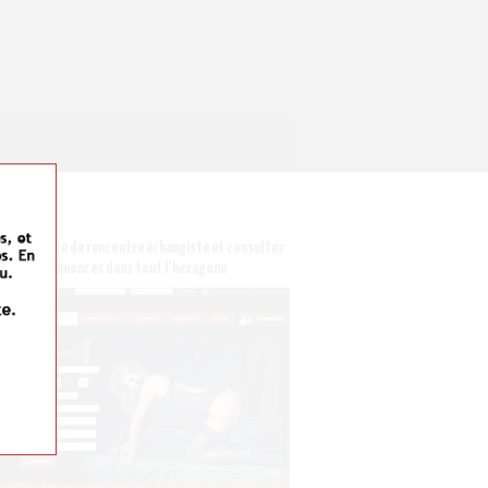
vrez ce site de rencontre échangiste et consultez
des annonces dans tout l'hexagone