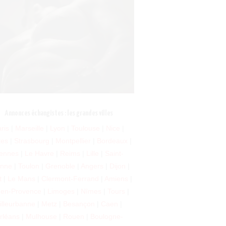
Annonces échangistes : les grandes villes
ris
|
Marseille
|
Lyon
|
Toulouse
|
Nice
|
tes
|
Strasbourg
|
Montpellier
|
Bordeaux
|
ennes
|
Le Havre
|
Reims
|
Lille
|
Saint-
enne
|
Toulon
|
Grenoble
|
Angers
|
Dijon
|
t
|
Le Mans
|
Clermont-Ferrand
|
Amiens
|
-en-Provence
|
Limoges
|
Nîmes
|
Tours
|
illeurbanne
|
Metz
|
Besançon
|
Caen
|
rléans
|
Mulhouse
|
Rouen
|
Boulogne-