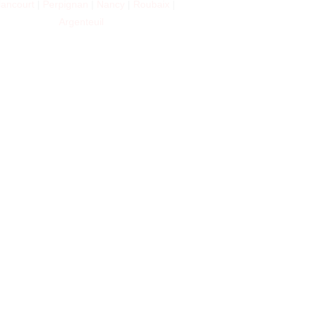
llancourt
|
Perpignan
|
Nancy
|
Roubaix
|
Argenteuil