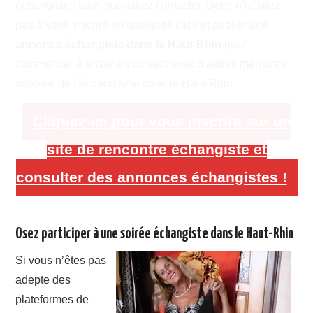
échangistes vous souhaitez contacter. Donc n’hésitez
pas à vous inscrire en quelques clics et publier une
annonce échangiste dans le Haut-Rhin
pour
commencer à entrer en contact avec d’autres membres
adeptes de l’échangisme dans le Haut-Rhin.
Cliquez-ici pour vous inscrire sur un
site de rencontre échangiste et
consulter des annonces échangistes !
Osez participer à une soirée échangiste dans le Haut-Rhin
Si vous n’êtes pas
adepte des
plateformes de