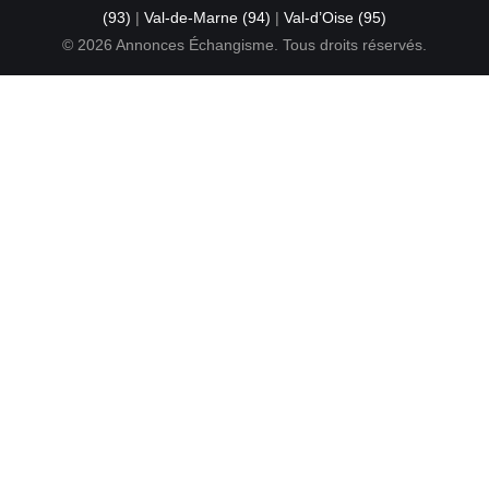
(93)
|
Val-de-Marne (94)
|
Val-d’Oise (95)
© 2026 Annonces Échangisme. Tous droits réservés.