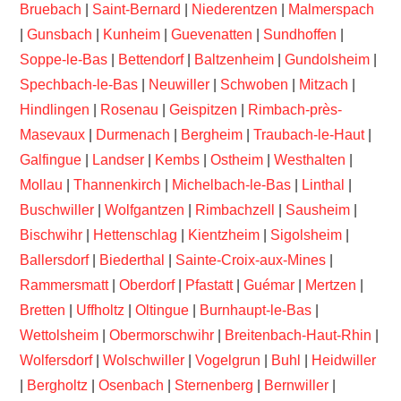
Bruebach
|
Saint-Bernard
|
Niederentzen
|
Malmerspach
|
Gunsbach
|
Kunheim
|
Guevenatten
|
Sundhoffen
|
Soppe-le-Bas
|
Bettendorf
|
Baltzenheim
|
Gundolsheim
|
Spechbach-le-Bas
|
Neuwiller
|
Schwoben
|
Mitzach
|
Hindlingen
|
Rosenau
|
Geispitzen
|
Rimbach-près-
Masevaux
|
Durmenach
|
Bergheim
|
Traubach-le-Haut
|
Galfingue
|
Landser
|
Kembs
|
Ostheim
|
Westhalten
|
Mollau
|
Thannenkirch
|
Michelbach-le-Bas
|
Linthal
|
Buschwiller
|
Wolfgantzen
|
Rimbachzell
|
Sausheim
|
Bischwihr
|
Hettenschlag
|
Kientzheim
|
Sigolsheim
|
Ballersdorf
|
Biederthal
|
Sainte-Croix-aux-Mines
|
Rammersmatt
|
Oberdorf
|
Pfastatt
|
Guémar
|
Mertzen
|
Bretten
|
Uffholtz
|
Oltingue
|
Burnhaupt-le-Bas
|
Wettolsheim
|
Obermorschwihr
|
Breitenbach-Haut-Rhin
|
Wolfersdorf
|
Wolschwiller
|
Vogelgrun
|
Buhl
|
Heidwiller
|
Bergholtz
|
Osenbach
|
Sternenberg
|
Bernwiller
|