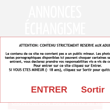
ANNONCES
ÉCHANGISME
MENU
RENCONTRES ÉCHANGISTES EN
Rencontres échangistes
>
Alsace
> Haut-Rhin
FRANCE
Comment faire des rencontres échangistes dans
ENTRER
Sortir
le Haut-Rhin (68) ?
Cliquez-ici pour vous inscrire sur un