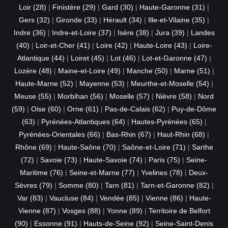
Loir (28)
|
Finistère (29)
|
Gard (30)
|
Haute-Garonne (31)
|
Gers (32)
|
Gironde (33)
|
Hérault (34)
|
Ille-et-Vilaine (35)
|
Indre (36)
|
Indre-et-Loire (37)
|
Isère (38)
|
Jura (39)
|
Landes
(40)
|
Loir-et-Cher (41)
|
Loire (42)
|
Haute-Loire (43)
|
Loire-
Atlantique (44)
|
Loiret (45)
|
Lot (46)
|
Lot-et-Garonne (47)
|
Lozère (48)
|
Maine-et-Loire (49)
|
Manche (50)
|
Marne (51)
|
Haute-Marne (52)
|
Mayenne (53)
|
Meurthe-et-Moselle (54)
|
Meuse (55)
|
Morbihan (56)
|
Moselle (57)
|
Nièvre (58)
|
Nord
(59)
|
Oise (60)
|
Orne (61)
|
Pas-de-Calais (62)
|
Puy-de-Dôme
(63)
|
Pyrénées-Atlantiques (64)
|
Hautes-Pyrénées (65)
|
Pyrénées-Orientales (66)
|
Bas-Rhin (67)
|
Haut-Rhin (68)
|
Rhône (69)
|
Haute-Saône (70)
|
Saône-et-Loire (71)
|
Sarthe
(72)
|
Savoie (73)
|
Haute-Savoie (74)
|
Paris (75)
|
Seine-
Maritime (76)
|
Seine-et-Marne (77)
|
Yvelines (78)
|
Deux-
Sèvres (79)
|
Somme (80)
|
Tarn (81)
|
Tarn-et-Garonne (82)
|
Var (83)
|
Vaucluse (84)
|
Vendée (85)
|
Vienne (86)
|
Haute-
Vienne (87)
|
Vosges (88)
|
Yonne (89)
|
Territoire de Belfort
(90)
|
Essonne (91)
|
Hauts-de-Seine (92)
|
Seine-Saint-Denis