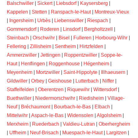
Balschwiller
|
Sickert
|
Liebsdorf
|
Kaysersberg
|
Kappelen
|
Stetten
|
Ranspach-le-Haut
|
Montreux-Vieux
|
Ingersheim
|
Urbès
|
Liebenswiller
|
Riespach
|
Gommersdorf
|
Roderen
|
Linsdorf
|
Bergholtzzell
|
Steinbach
|
Orschwihr
|
Bisel
|
Fulleren
|
Horbourg-Wihr
|
Fellering
|
Zillisheim
|
Sentheim
|
Hirtzfelden
|
Ammerzwiller
|
Jettingen
|
Roppentzwiller
|
Soppe-le-
Haut
|
Henflingen
|
Roggenhouse
|
Hégenheim
|
Meyenheim
|
Mortzwiller
|
Saint-Hippolyte
|
Illhaeusern
|
Gildwiller
|
Orbey
|
Geishouse
|
Lutterbach
|
Niffer
|
Staffelfelden
|
Oberentzen
|
Riquewihr
|
Wittersdorf
|
Buethwiller
|
Niedermorschwihr
|
Riedisheim
|
Village-
Neuf
|
Bréchaumont
|
Bourbach-le-Bas
|
Elbach
|
Mittelwihr
|
Aspach-le-Bas
|
Widensolen
|
Algolsheim
|
Merxheim
|
Ruederbach
|
Valdieu-Lutran
|
Oberhergheim
|
Uffheim
|
Neuf-Brisach
|
Muespach-le-Haut
|
Largitzen
|