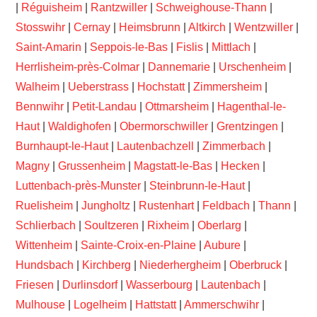
|
Réguisheim
|
Rantzwiller
|
Schweighouse-Thann
|
Stosswihr
|
Cernay
|
Heimsbrunn
|
Altkirch
|
Wentzwiller
|
Saint-Amarin
|
Seppois-le-Bas
|
Fislis
|
Mittlach
|
Herrlisheim-près-Colmar
|
Dannemarie
|
Urschenheim
|
Walheim
|
Ueberstrass
|
Hochstatt
|
Zimmersheim
|
Bennwihr
|
Petit-Landau
|
Ottmarsheim
|
Hagenthal-le-
Haut
|
Waldighofen
|
Obermorschwiller
|
Grentzingen
|
Burnhaupt-le-Haut
|
Lautenbachzell
|
Zimmerbach
|
Magny
|
Grussenheim
|
Magstatt-le-Bas
|
Hecken
|
Luttenbach-près-Munster
|
Steinbrunn-le-Haut
|
Ruelisheim
|
Jungholtz
|
Rustenhart
|
Feldbach
|
Thann
|
Schlierbach
|
Soultzeren
|
Rixheim
|
Oberlarg
|
Wittenheim
|
Sainte-Croix-en-Plaine
|
Aubure
|
Hundsbach
|
Kirchberg
|
Niederhergheim
|
Oberbruck
|
Friesen
|
Durlinsdorf
|
Wasserbourg
|
Lautenbach
|
Mulhouse
|
Logelheim
|
Hattstatt
|
Ammerschwihr
|