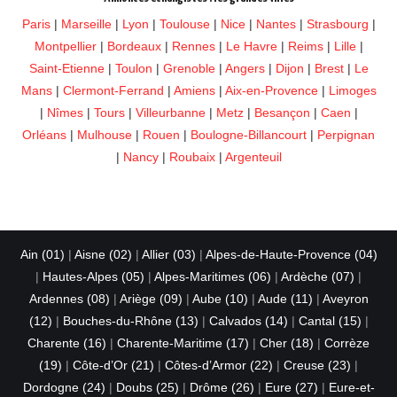
Paris
|
Marseille
|
Lyon
|
Toulouse
|
Nice
|
Nantes
|
Strasbourg
|
Montpellier
|
Bordeaux
|
Rennes
|
Le Havre
|
Reims
|
Lille
|
Saint-Etienne
|
Toulon
|
Grenoble
|
Angers
|
Dijon
|
Brest
|
Le
Mans
|
Clermont-Ferrand
|
Amiens
|
Aix-en-Provence
|
Limoges
|
Nîmes
|
Tours
|
Villeurbanne
|
Metz
|
Besançon
|
Caen
|
Orléans
|
Mulhouse
|
Rouen
|
Boulogne-Billancourt
|
Perpignan
|
Nancy
|
Roubaix
|
Argenteuil
Ain (01)
|
Aisne (02)
|
Allier (03)
|
Alpes-de-Haute-Provence (04)
|
Hautes-Alpes (05)
|
Alpes-Maritimes (06)
|
Ardèche (07)
|
Ardennes (08)
|
Ariège (09)
|
Aube (10)
|
Aude (11)
|
Aveyron
(12)
|
Bouches-du-Rhône (13)
|
Calvados (14)
|
Cantal (15)
|
Charente (16)
|
Charente-Maritime (17)
|
Cher (18)
|
Corrèze
(19)
|
Côte-d’Or (21)
|
Côtes-d’Armor (22)
|
Creuse (23)
|
Dordogne (24)
|
Doubs (25)
|
Drôme (26)
|
Eure (27)
|
Eure-et-