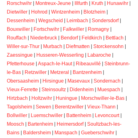
Rorschwihr
|
Montreux-Jeune
|
Illfurth
|
Kruth
|
Hunawihr
|
Dietwiller
|
Hohrod
|
Wintzenheim
|
Blotzheim
|
Dessenheim
|
Wegscheid
|
Leimbach
|
Sondersdorf
|
Bouxwiller
|
Fortschwihr
|
Falkwiller
|
Romagny
|
Rouffach
|
Niederbruck
|
Bendorf
|
Feldkirch
|
Bettlach
|
Willer-sur-Thur
|
Murbach
|
Diefmatten
|
Storckensohn
|
Zaessingue
|
Husseren-Wesserling
|
Labaroche
|
Pfetterhouse
|
Aspach-le-Haut
|
Ribeauvillé
|
Steinbrunn-
le-Bas
|
Retzwiller
|
Metzeral
|
Bantzenheim
|
Obersaasheim
|
Hirsingue
|
Masevaux
|
Sondernach
|
Vieux-Ferrette
|
Steinsoultz
|
Didenheim
|
Muespach
|
Hirtzbach
|
Holtzwihr
|
Huningue
|
Morschwiller-le-Bas
|
Tagolsheim
|
Sewen
|
Berentzwiller
|
Vieux-Thann
|
Bollwiller
|
Luemschwiller
|
Battenheim
|
Levoncourt
|
Moosch
|
Bartenheim
|
Heimersdorf
|
Soultzbach-les-
Bains
|
Baldersheim
|
Manspach
|
Gueberschwihr
|