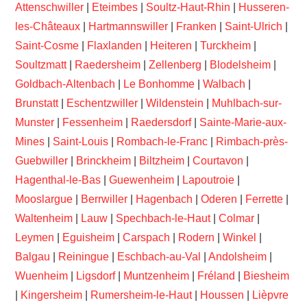
Attenschwiller
|
Eteimbes
|
Soultz-Haut-Rhin
|
Husseren-
les-Châteaux
|
Hartmannswiller
|
Franken
|
Saint-Ulrich
|
Saint-Cosme
|
Flaxlanden
|
Heiteren
|
Turckheim
|
Soultzmatt
|
Raedersheim
|
Zellenberg
|
Blodelsheim
|
Goldbach-Altenbach
|
Le Bonhomme
|
Walbach
|
Brunstatt
|
Eschentzwiller
|
Wildenstein
|
Muhlbach-sur-
Munster
|
Fessenheim
|
Raedersdorf
|
Sainte-Marie-aux-
Mines
|
Saint-Louis
|
Rombach-le-Franc
|
Rimbach-près-
Guebwiller
|
Brinckheim
|
Biltzheim
|
Courtavon
|
Hagenthal-le-Bas
|
Guewenheim
|
Lapoutroie
|
Mooslargue
|
Berrwiller
|
Hagenbach
|
Oderen
|
Ferrette
|
Waltenheim
|
Lauw
|
Spechbach-le-Haut
|
Colmar
|
Leymen
|
Eguisheim
|
Carspach
|
Rodern
|
Winkel
|
Balgau
|
Reiningue
|
Eschbach-au-Val
|
Andolsheim
|
Wuenheim
|
Ligsdorf
|
Muntzenheim
|
Fréland
|
Biesheim
|
Kingersheim
|
Rumersheim-le-Haut
|
Houssen
|
Lièpvre