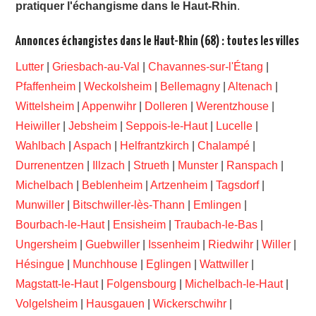
pratiquer l'échangisme dans le Haut-Rhin
.
Annonces échangistes dans le Haut-Rhin (68) : toutes les villes
Lutter
|
Griesbach-au-Val
|
Chavannes-sur-l'Étang
|
Pfaffenheim
|
Weckolsheim
|
Bellemagny
|
Altenach
|
Wittelsheim
|
Appenwihr
|
Dolleren
|
Werentzhouse
|
Heiwiller
|
Jebsheim
|
Seppois-le-Haut
|
Lucelle
|
Wahlbach
|
Aspach
|
Helfrantzkirch
|
Chalampé
|
Durrenentzen
|
Illzach
|
Strueth
|
Munster
|
Ranspach
|
Michelbach
|
Beblenheim
|
Artzenheim
|
Tagsdorf
|
Munwiller
|
Bitschwiller-lès-Thann
|
Emlingen
|
Bourbach-le-Haut
|
Ensisheim
|
Traubach-le-Bas
|
Ungersheim
|
Guebwiller
|
Issenheim
|
Riedwihr
|
Willer
|
Hésingue
|
Munchhouse
|
Eglingen
|
Wattwiller
|
Magstatt-le-Haut
|
Folgensbourg
|
Michelbach-le-Haut
|
Volgelsheim
|
Hausgauen
|
Wickerschwihr
|